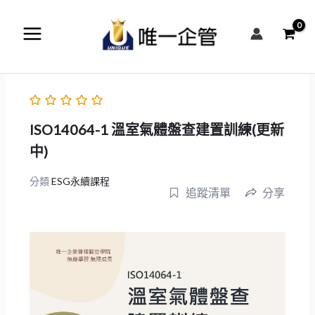
跳
至
主
要
內
容
ISO14064-1 溫室氣體盤查建置訓練(更新
中)
分類
ESG永續課程
追蹤清單
分享