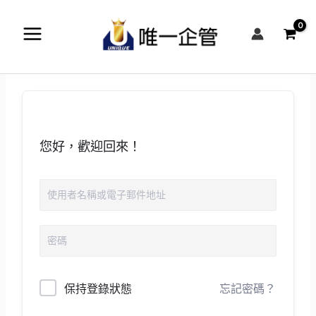
跳
至
主
要
內
容
您好，歡迎回來！
保持登錄狀態
忘記密碼？