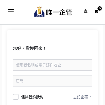
跳
至
主
要
內
容
您好，歡迎回來！
保持登錄狀態
忘記密碼？