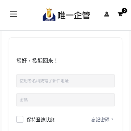
跳
至
主
要
內
容
您好，歡迎回來！
保持登錄狀態
忘記密碼？