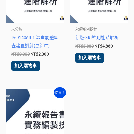
未分類
永續系列課程
ISO14064-1 溫室氣體盤
新版GRI準則進階解析
查建置訓練(更新中)
NT$
5,880
NT$
4,880
NT$
3,880
NT$
2,880
加入購物車
加入購物車
原
目
特賣！
始
前
價
價
格：
格：
NT$5,880。
NT$4,880。