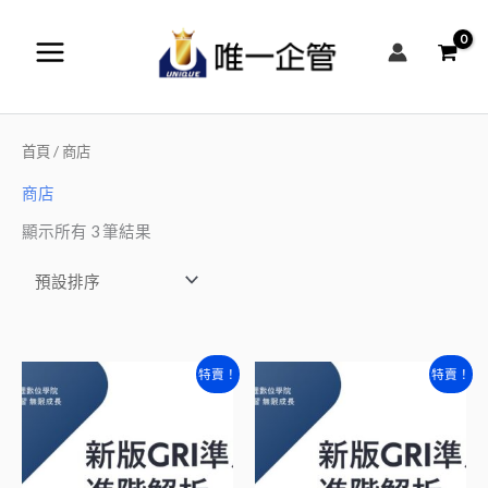
跳
至
主
要
內
首頁
/ 商店
容
商店
顯示所有 3 筆結果
原
目
原
目
特賣！
特賣！
始
前
始
前
價
價
價
價
格：
格：
格：
格：
NT$3,880。
NT$2,880。
NT$5,880。
NT$4,880