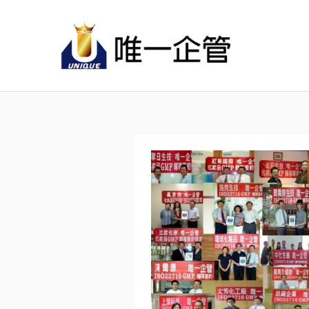
跳
至
主
要
內
容