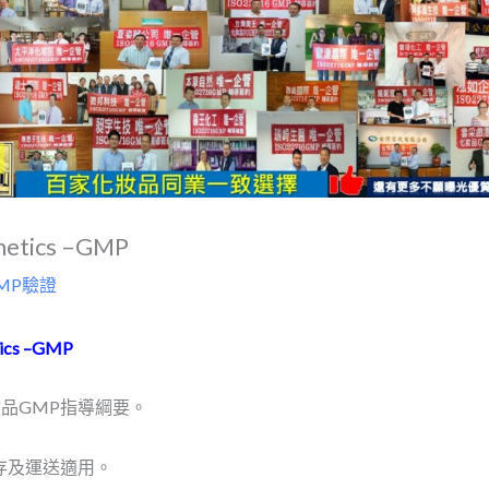
etics –GMP
GMP驗證
ics –GMP
妝品GMP指導綱要。
存及運送適用。