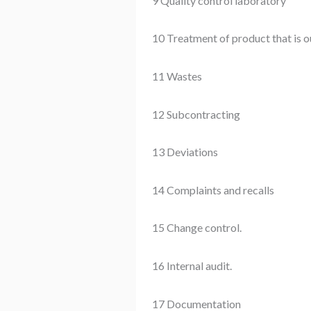
9 Quality control laboratory
10 Treatment of product that is o
11 Wastes
12 Subcontracting
13 Deviations
14 Complaints and recalls
15 Change control.
16 Internal audit.
17 Documentation