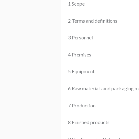
1 Scope
2 Terms and definitions
3 Personnel
4 Premises
5 Equipment
6 Raw materials and packaging ma
7 Production
8 Finished products