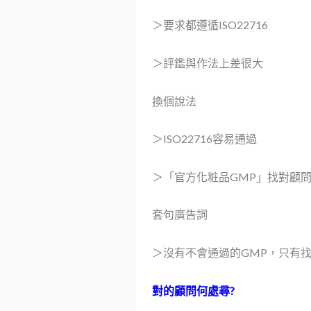
＞要求都遵循ISO22716
＞評鑑與作法上差很大
換個說法
＞ISO22716容易通過
＞「官方化粧品GMP」找對顧
套句廣告詞
＞沒有不會通過的GMP，只有
對的顧問何處尋?