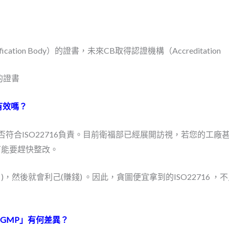
ation Body）的證書，未來CB取得認證機構（Accreditation
的證書
，有效嗎？
符合ISO22716負責。目前衛福部已經展開訪視，若您的工廠
，可能要趕快整改。
，然後就會利己(賺錢) 。因此，貪圖便宜拿到的ISO22716 ，
粧品GMP」有何差異？